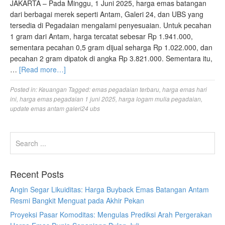
JAKARTA – Pada Minggu, 1 Juni 2025, harga emas batangan
dari berbagai merek seperti Antam, Galeri 24, dan UBS yang
tersedia di Pegadaian mengalami penyesuaian. Untuk pecahan
1 gram dari Antam, harga tercatat sebesar Rp 1.941.000,
sementara pecahan 0,5 gram dijual seharga Rp 1.022.000, dan
pecahan 2 gram dipatok di angka Rp 3.821.000. Sementara itu,
…
[Read more…]
Posted in:
Keuangan
Tagged:
emas pegadaian terbaru
,
harga emas hari
ini
,
harga emas pegadaian 1 juni 2025
,
harga logam mulia pegadaian
,
update emas antam galeri24 ubs
Recent Posts
Angin Segar Likuiditas: Harga Buyback Emas Batangan Antam
Resmi Bangkit Menguat pada Akhir Pekan
Proyeksi Pasar Komoditas: Mengulas Prediksi Arah Pergerakan