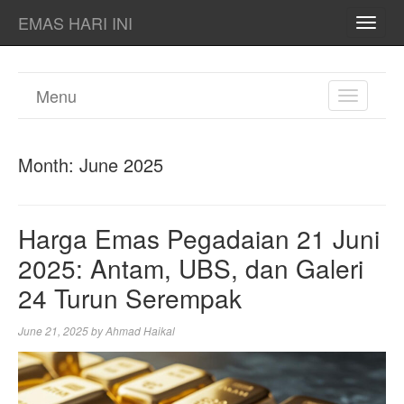
EMAS HARI INI
TOGG
NAVI
Menu
TOGGL
NAVIGA
Month:
June 2025
Harga Emas Pegadaian 21 Juni
2025: Antam, UBS, dan Galeri
24 Turun Serempak
June 21, 2025
by
Ahmad Haikal