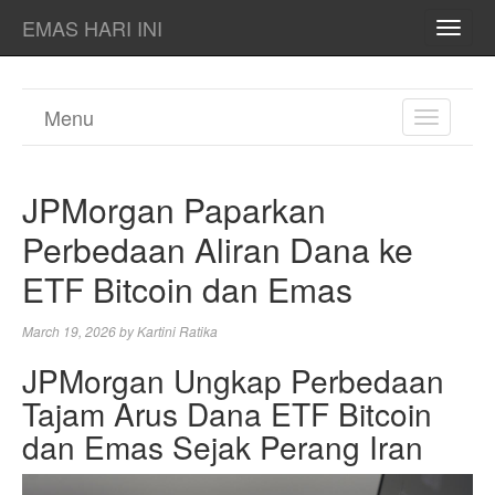
EMAS HARI INI
TOGG
NAVI
Menu
TOGGL
NAVIGA
JPMorgan Paparkan
Perbedaan Aliran Dana ke
ETF Bitcoin dan Emas
March 19, 2026
by
Kartini Ratika
JPMorgan Ungkap Perbedaan
Tajam Arus Dana ETF Bitcoin
dan Emas Sejak Perang Iran