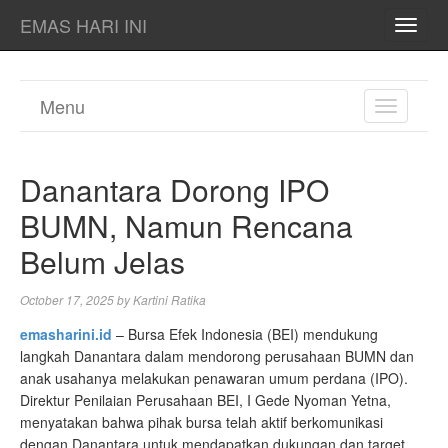
EMAS HARI INI
TOGG
NAVI
Menu
TOGGL
NAVIGA
Danantara Dorong IPO
BUMN, Namun Rencana
Belum Jelas
October 17, 2025
by
Kartini Ratika
emasharini.id
– Bursa Efek Indonesia (BEI) mendukung
langkah Danantara dalam mendorong perusahaan BUMN dan
anak usahanya melakukan penawaran umum perdana (IPO).
Direktur Penilaian Perusahaan BEI, I Gede Nyoman Yetna,
menyatakan bahwa pihak bursa telah aktif berkomunikasi
dengan Danantara untuk mendapatkan dukungan dan target