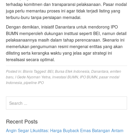
terhadap komitmen dan transparansi pelaksanaan. Pasar modal
juga perlu memantau proses ini agar tidak terjadi listing yang
terburu‑buru tanpa persiapan memadai.
Dengan demikian, inisiatif Danantara untuk mendorong IPO
BUMN memperoleh dukungan institusi seperti BEI, namun detail
pelaksanaannya masih dalam tahap perencanaan. Skenario ini
memerlukan pengumuman resmi mengenai entitas yang akan
dilisting serta kerangka waktu yang jelas agar strategi ini
terealisasi secara optimal.
Posted in:
Bisnis
Tagged:
BEI
,
Bursa Efek Indonesia
,
Danantara
,
emiten
baru
,
I Gede Nyoman Yetna
,
investasi BUMN
,
IPO BUMN
,
pasar modal
Indonesia
,
pipeline IPO
Recent Posts
Angin Segar Likuiditas: Harga Buyback Emas Batangan Antam