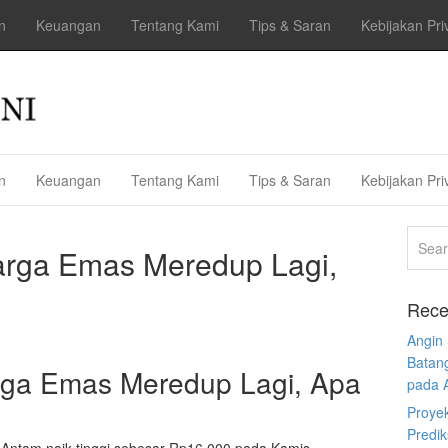
n
Keuangan
Tentang Kami
Tips & Saran
Kebijakan Pri
n
Keuangan
Tentang Kami
Tips & Saran
Kebijakan Pri
Harga Emas Meredup Lagi,
Rece
Angin
Batan
arga Emas Meredup Lagi, Apa
pada 
Proye
Predi
ntam naik tinggi sebesar Rp16.000 pada Kamis,