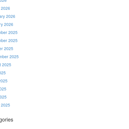
 2026
ary 2026
ry 2026
ber 2025
ber 2025
er 2025
mber 2025
t 2025
025
2025
025
2025
 2025
gories