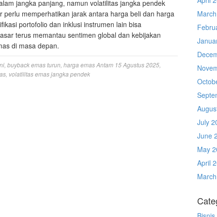
alam jangka panjang, namun volatilitas jangka pendek
 perlu memperhatikan jarak antara harga beli dan harga
March
ifikasi portofolio dan inklusi instrumen lain bisa
Febru
u pasar terus memantau sentimen global dan kebijakan
Janua
mas di masa depan.
Decem
ni
,
buyback emas turun
,
harga emas Antam 15 Agustus 2025
,
Novem
mas
,
volatilitas emas jangka pendek
Octob
Septe
Augus
July 2
June 
May 2
April 
March
Cate
Bisnis