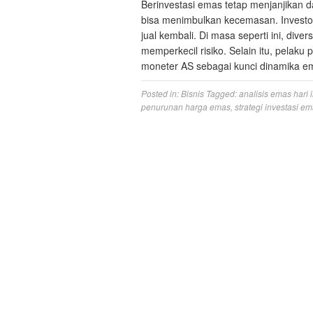
Berinvestasi emas tetap menjanjikan d
bisa menimbulkan kecemasan. Investor
jual kembali. Di masa seperti ini, divers
memperkecil risiko. Selain itu, pelak
moneter AS sebagai kunci dinamika e
Posted in:
Bisnis
Tagged:
analisis emas hari i
penurunan harga emas
,
strategi investasi e