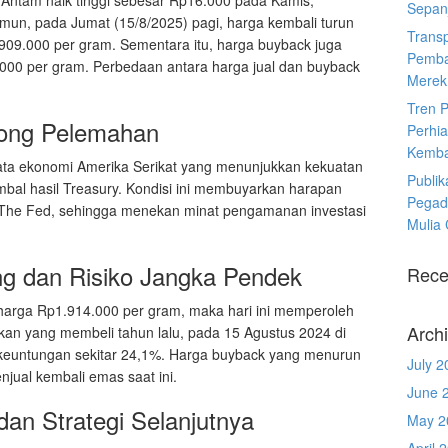
Sepanj
n, pada Jumat (15/8/2025) pagi, harga kembali turun
Trans
909.000 per gram. Sementara itu, harga buyback juga
Pemba
000 per gram. Perbedaan antara harga jual dan buyback
Merek
Tren 
rong Pelemahan
Perhia
Kemba
 data ekonomi Amerika Serikat yang menunjukkan kekuatan
Publik
mbal hasil Treasury. Kondisi ini membuyarkan harapan
Pegad
 The Fed, sehingga menekan minat pengamanan investasi
Mulia
ung dan Risiko Jangka Pendek
Rece
 harga Rp1.914.000 per gram, maka hari ini memperoleh
Arch
gkan yang membeli tahun lalu, pada 15 Agustus 2024 di
keuntungan sekitar 24,1%. Harga buyback yang menurun
July 2
enjual kembali emas saat ini.
June 
 dan Strategi Selanjutnya
May 2
April 