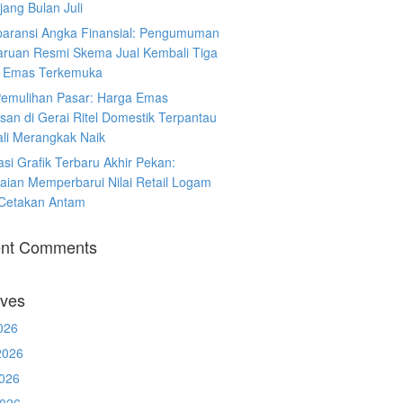
ang Bulan Juli
paransi Angka Finansial: Pengumuman
ruan Resmi Skema Jual Kembali Tiga
 Emas Terkemuka
Pemulihan Pasar: Harga Emas
san di Gerai Ritel Domestik Terpantau
li Merangkak Naik
asi Grafik Terbaru Akhir Pekan:
aian Memperbarui Nilai Retail Logam
 Cetakan Antam
nt Comments
ives
026
2026
026
2026