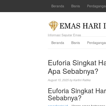
Beranda
Bisnis
Perdaganga
Informasi Seputar Emas
Beranda
Bisnis
Perdaganga
Euforia Singkat 
Apa Sebabnya?
August 15, 2025
by
Kartini Ratika
Euforia Singkat H
Sebabnya?
emasharini.id
– Harga emas batangan A