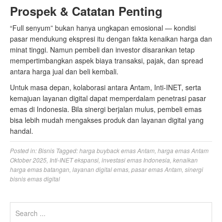
Prospek & Catatan Penting
“Full senyum” bukan hanya ungkapan emosional — kondisi
pasar mendukung ekspresi itu dengan fakta kenaikan harga dan
minat tinggi. Namun pembeli dan investor disarankan tetap
mempertimbangkan aspek biaya transaksi, pajak, dan spread
antara harga jual dan beli kembali.
Untuk masa depan, kolaborasi antara Antam, Inti-INET, serta
kemajuan layanan digital dapat memperdalam penetrasi pasar
emas di Indonesia. Bila sinergi berjalan mulus, pembeli emas
bisa lebih mudah mengakses produk dan layanan digital yang
handal.
Posted in:
Bisnis
Tagged:
harga buyback emas Antam
,
harga emas Antam
Oktober 2025
,
Inti-INET ekspansi
,
investasi emas Indonesia
,
kenaikan
harga emas batangan
,
layanan digital emas
,
pasar emas Antam
,
sinergi
bisnis emas digital