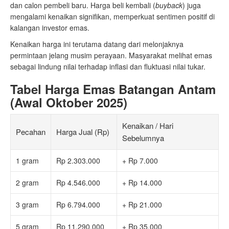
dan calon pembeli baru. Harga beli kembali (
buyback
) juga
mengalami kenaikan signifikan, memperkuat sentimen positif di
kalangan investor emas.
Kenaikan harga ini terutama datang dari melonjaknya
permintaan jelang musim perayaan. Masyarakat melihat emas
sebagai lindung nilai terhadap inflasi dan fluktuasi nilai tukar.
Tabel Harga Emas Batangan Antam
(Awal Oktober 2025)
Kenaikan / Hari
Pecahan
Harga Jual (Rp)
Sebelumnya
1 gram
Rp 2.303.000
+ Rp 7.000
2 gram
Rp 4.546.000
+ Rp 14.000
3 gram
Rp 6.794.000
+ Rp 21.000
5 gram
Rp 11.290.000
+ Rp 35.000