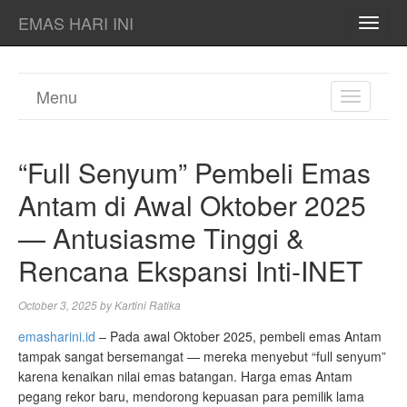
EMAS HARI INI
TOGG
NAVI
Menu
TOGGL
NAVIGA
“Full Senyum” Pembeli Emas
Antam di Awal Oktober 2025
— Antusiasme Tinggi &
Rencana Ekspansi Inti-INET
October 3, 2025
by
Kartini Ratika
emasharini.id
– Pada awal Oktober 2025, pembeli emas Antam
tampak sangat bersemangat — mereka menyebut “full senyum”
karena kenaikan nilai emas batangan. Harga emas Antam
pegang rekor baru, mendorong kepuasan para pemilik lama