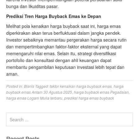
bunga dan likuiditas pasar.
Prediksi Tren Harga Buyback Emas ke Depan
Melihat pola kenaikan harga buyback saat ini, harga emas
diperkirakan akan terus berfluktuasi dalam jangka pendek.
Investor sebaiknya memantau pergerakan harga secara rutin
dan mempertimbangkan faktor-faktor eksternal yang dapat
memengaruhi nilai emas. Selain itu, strategi diversifikasi
portofolio dan konsultasi dengan ahli keuangan dapat
membantu pengambilan keputusan investasi lebih tepat dan
aman.
Posted in:
Bisnis
Tagged:
faktor kenaikan harga buyback emas
,
harga
buyback emas Antam 30 Agustus 2025
,
harga buyback emas Pegadaian
,
harga emas Logam Mulia terbaru
,
prediksi harga emas buyback
Recent Posts