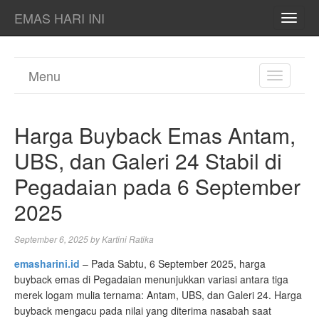
EMAS HARI INI
TOGG
NAVI
Menu
TOGGL
NAVIGA
Harga Buyback Emas Antam,
UBS, dan Galeri 24 Stabil di
Pegadaian pada 6 September
2025
September 6, 2025
by
Kartini Ratika
emasharini.id
– Pada Sabtu, 6 September 2025, harga
buyback emas di Pegadaian menunjukkan variasi antara tiga
merek logam mulia ternama: Antam, UBS, dan Galeri 24. Harga
buyback mengacu pada nilai yang diterima nasabah saat