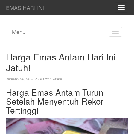
EMAS HARI INI
TOGG
NAVI
Menu
TOGGL
NAVIGA
Harga Emas Antam Hari Ini
Jatuh!
January 28, 2026
by
Kartini Ratika
Harga Emas Antam Turun
Setelah Menyentuh Rekor
Tertinggi