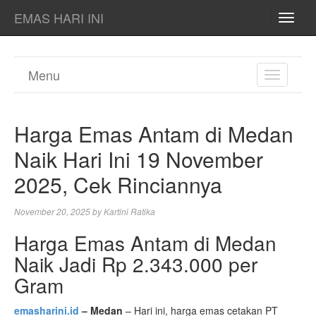
EMAS HARI INI
TOGG
NAVI
Menu
TOGGL
NAVIGA
Harga Emas Antam di Medan
Naik Hari Ini 19 November
2025, Cek Rinciannya
November 20, 2025
by
Kartini Ratika
Harga Emas Antam di Medan
Naik Jadi Rp 2.343.000 per
Gram
emasharini.id
– Medan
– Hari ini, harga emas cetakan PT