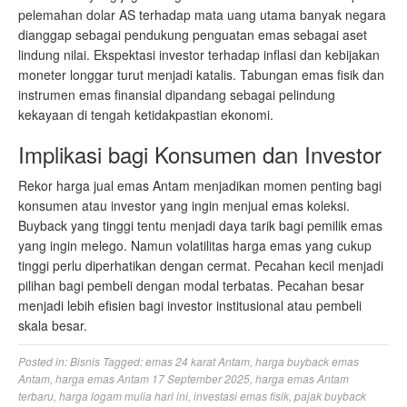
pelemahan dolar AS terhadap mata uang utama banyak negara
dianggap sebagai pendukung penguatan emas sebagai aset
lindung nilai. Ekspektasi investor terhadap inflasi dan kebijakan
moneter longgar turut menjadi katalis. Tabungan emas fisik dan
instrumen emas finansial dipandang sebagai pelindung
kekayaan di tengah ketidakpastian ekonomi.
Implikasi bagi Konsumen dan Investor
Rekor harga jual emas Antam menjadikan momen penting bagi
konsumen atau investor yang ingin menjual emas koleksi.
Buyback yang tinggi tentu menjadi daya tarik bagi pemilik emas
yang ingin melego. Namun volatilitas harga emas yang cukup
tinggi perlu diperhatikan dengan cermat. Pecahan kecil menjadi
pilihan bagi pembeli dengan modal terbatas. Pecahan besar
menjadi lebih efisien bagi investor institusional atau pembeli
skala besar.
Posted in:
Bisnis
Tagged:
emas 24 karat Antam
,
harga buyback emas
Antam
,
harga emas Antam 17 September 2025
,
harga emas Antam
terbaru
,
harga logam mulia hari ini
,
investasi emas fisik
,
pajak buyback