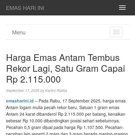
EMAS HARI INI
TOGG
NAVI
Menu
TOGGL
NAVIGA
Harga Emas Antam Tembus
Rekor Lagi, Satu Gram Capai
Rp 2.115.000
September 17, 2025
by
Kartini Ratika
emasharini.id
– Pada Rabu, 17 September 2025, harga emas
Antam logam mulia pecah rekor baru. Satuan 1 gram emas
Antam 24 karat dibanderol Rp 2.115.000 per batang, kenaikan
sebesar Rp 10.000 dibandingkan posisi sehari sebelumnya.
Pecahan 0,5 gram dijual pada harga Rp 1.107.500. Pecahan-
pecahan lain seperti 2 gram dan 3 gram berada masing-masing