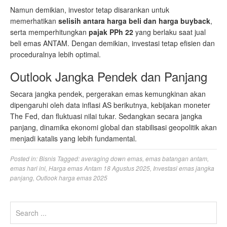
Namun demikian, investor tetap disarankan untuk
memerhatikan
selisih antara harga beli dan harga buyback
,
serta memperhitungkan
pajak PPh 22
yang berlaku saat jual
beli emas ANTAM. Dengan demikian, investasi tetap efisien dan
proceduralnya lebih optimal.
Outlook Jangka Pendek dan Panjang
Secara jangka pendek, pergerakan emas kemungkinan akan
dipengaruhi oleh data inflasi AS berikutnya, kebijakan moneter
The Fed, dan fluktuasi nilai tukar. Sedangkan secara jangka
panjang, dinamika ekonomi global dan stabilisasi geopolitik akan
menjadi katalis yang lebih fundamental.
Posted in:
Bisnis
Tagged:
averaging down emas
,
emas batangan antam
,
emas hari ini
,
Harga emas Antam 18 Agustus 2025
,
Investasi emas jangka
panjang
,
Outlook harga emas 2025