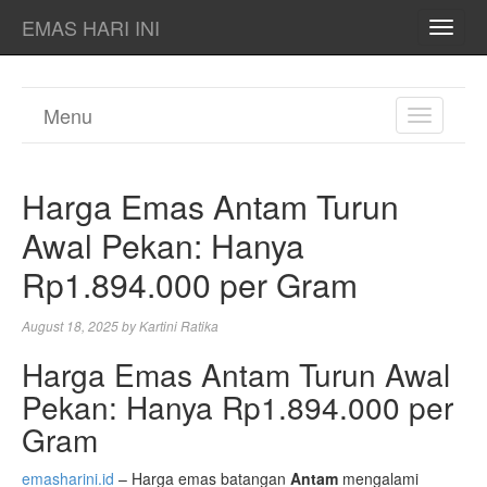
EMAS HARI INI
TOGG
NAVI
Menu
TOGGL
NAVIGA
Harga Emas Antam Turun
Awal Pekan: Hanya
Rp1.894.000 per Gram
August 18, 2025
by
Kartini Ratika
Harga Emas Antam Turun Awal
Pekan: Hanya Rp1.894.000 per
Gram
emasharini.id
– Harga emas batangan
Antam
mengalami