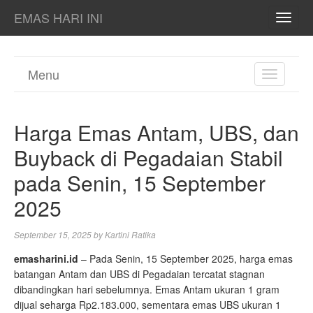
EMAS HARI INI
TOGG
NAVI
Menu
TOGGL
NAVIGA
Harga Emas Antam, UBS, dan
Buyback di Pegadaian Stabil
pada Senin, 15 September
2025
September 15, 2025
by
Kartini Ratika
emasharini.id
– Pada Senin, 15 September 2025, harga emas
batangan Antam dan UBS di Pegadaian tercatat stagnan
dibandingkan hari sebelumnya. Emas Antam ukuran 1 gram
dijual seharga Rp2.183.000, sementara emas UBS ukuran 1