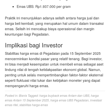
Emas UBS: Rp1.937.000 per gram
Praktik ini menunjukkan adanya selisih antara harga jual dan
harga beli kembali, yang merupakan hal umum dalam transaksi
emas. Selisih ini mencakup biaya operasional dan margin
keuntungan bagi Pegadaian.
Implikasi bagi Investor
Stabilitas harga emas di Pegadaian pada 15 September 2025
mencerminkan kondisi pasar yang relatif tenang. Bagi investor,
ini bisa menjadi kesempatan untuk membeli emas sebagai aset
lindung nilai di tengah ketidakpastian ekonomi global. Namun,
penting untuk selalu mempertimbangkan faktor-faktor eksternal
seperti fluktuasi nilai tukar dan kebijakan moneter yang dapat
mempengaruhi harga emas.
Posted in:
Bisnis
Tagged:
harga buyback emas Antam dan UBS
,
harga
emas Antam 15 September 2025
,
harga emas UBS Pegadaian
,
investasi
emas ritel
,
stabilitas harga emas