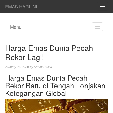
EMAS HARI INI
TOGG
NAVI
Menu
TOGGL
NAVIGA
Harga Emas Dunia Pecah
Rekor Lagi!
January 28, 2026
by
Kartini Ratika
Harga Emas Dunia Pecah
Rekor Baru di Tengah Lonjakan
Ketegangan Global