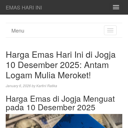
EMAS HARI INI
TOGG
NAVI
Menu
TOGGL
NAVIGA
Harga Emas Hari Ini di Jogja
10 Desember 2025: Antam
Logam Mulia Meroket!
January 6, 2026
by
Kartini Ratika
Harga Emas di Jogja Menguat
pada 10 Desember 2025