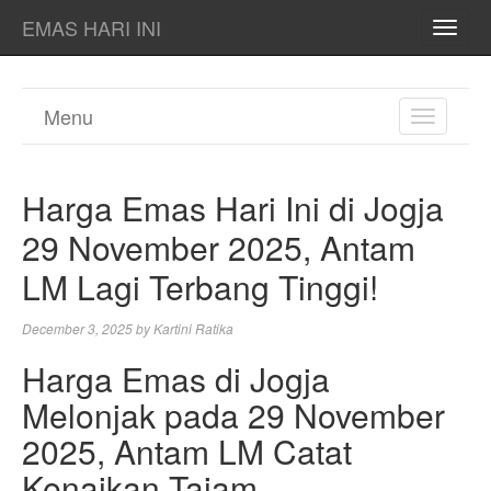
EMAS HARI INI
TOGG
NAVI
Menu
TOGGL
NAVIGA
Harga Emas Hari Ini di Jogja
29 November 2025, Antam
LM Lagi Terbang Tinggi!
December 3, 2025
by
Kartini Ratika
Harga Emas di Jogja
Melonjak pada 29 November
2025, Antam LM Catat
Kenaikan Tajam