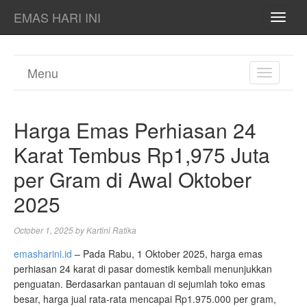
EMAS HARI INI
TOGG
NAVI
Menu
TOGGL
NAVIGA
Harga Emas Perhiasan 24
Karat Tembus Rp1,975 Juta
per Gram di Awal Oktober
2025
October 1, 2025
by
Kartini Ratika
emasharini.id
– Pada Rabu, 1 Oktober 2025, harga emas
perhiasan 24 karat di pasar domestik kembali menunjukkan
penguatan. Berdasarkan pantauan di sejumlah toko emas
besar, harga jual rata-rata mencapai Rp1.975.000 per gram,