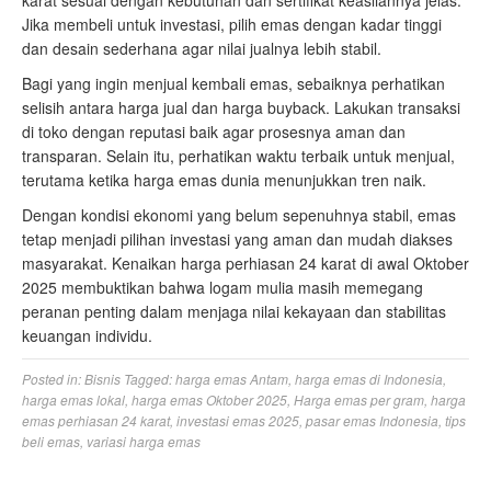
karat sesuai dengan kebutuhan dan sertifikat keasliannya jelas.
Jika membeli untuk investasi, pilih emas dengan kadar tinggi
dan desain sederhana agar nilai jualnya lebih stabil.
Bagi yang ingin menjual kembali emas, sebaiknya perhatikan
selisih antara harga jual dan harga buyback. Lakukan transaksi
di toko dengan reputasi baik agar prosesnya aman dan
transparan. Selain itu, perhatikan waktu terbaik untuk menjual,
terutama ketika harga emas dunia menunjukkan tren naik.
Dengan kondisi ekonomi yang belum sepenuhnya stabil, emas
tetap menjadi pilihan investasi yang aman dan mudah diakses
masyarakat. Kenaikan harga perhiasan 24 karat di awal Oktober
2025 membuktikan bahwa logam mulia masih memegang
peranan penting dalam menjaga nilai kekayaan dan stabilitas
keuangan individu.
Posted in:
Bisnis
Tagged:
harga emas Antam
,
harga emas di Indonesia
,
harga emas lokal
,
harga emas Oktober 2025
,
Harga emas per gram
,
harga
emas perhiasan 24 karat
,
investasi emas 2025
,
pasar emas Indonesia
,
tips
beli emas
,
variasi harga emas