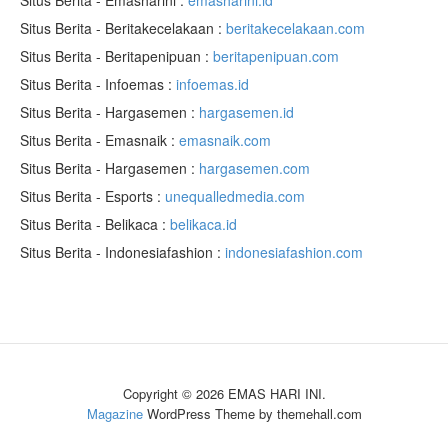
Situs Berita - Emasharini :
emasharini.id
Situs Berita - Beritakecelakaan :
beritakecelakaan.com
Situs Berita - Beritapenipuan :
beritapenipuan.com
Situs Berita - Infoemas :
infoemas.id
Situs Berita - Hargasemen :
hargasemen.id
Situs Berita - Emasnaik :
emasnaik.com
Situs Berita - Hargasemen :
hargasemen.com
Situs Berita - Esports :
unequalledmedia.com
Situs Berita - Belikaca :
belikaca.id
Situs Berita - Indonesiafashion :
indonesiafashion.com
Copyright © 2026 EMAS HARI INI.
Magazine
WordPress Theme by themehall.com