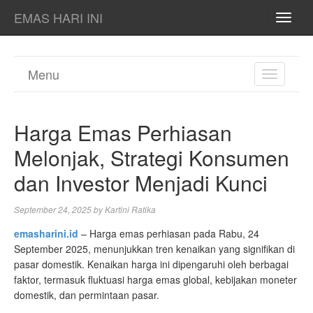
EMAS HARI INI
TOGG
NAVI
Menu
TOGGL
NAVIGA
Harga Emas Perhiasan
Melonjak, Strategi Konsumen
dan Investor Menjadi Kunci
September 24, 2025
by
Kartini Ratika
emasharini.id
– Harga emas perhiasan pada Rabu, 24
September 2025, menunjukkan tren kenaikan yang signifikan di
pasar domestik. Kenaikan harga ini dipengaruhi oleh berbagai
faktor, termasuk fluktuasi harga emas global, kebijakan moneter
domestik, dan permintaan pasar.