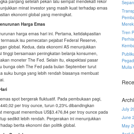
ngka panjang setelah pekan lalu sempat mendekati rekor
Sepanj
nunjukkan minat investor yang masih kuat terhadap emas
Trans
astian ekonomi global yang meningkat.
Pemba
Penurunan Harga Emas
Merek
Tren 
runan harga emas hari ini. Pertama, ketidakpastian
Perhia
t, termasuk isu pemecatan pejabat Federal Reserve,
Kemba
an global. Kedua, data ekonomi AS menunjukkan
si tinggi bersamaan peningkatan belanja konsumen,
Publik
akan moneter The Fed. Selain itu, ekspektasi pasar
Pegad
 bunga oleh The Fed pada bulan September turut
Mulia
na suku bunga yang lebih rendah biasanya membuat
ai.
Rece
Hari
mas spot bergerak fluktuatif. Pada pembukaan pagi,
Arch
.440,02 per troy ounce, turun 0,23% dibandingkan
July 2
at menguat menembus US$3.476,84 per troy ounce pada
June 
tup sedikit lebih rendah. Pergerakan ini menunjukkan
rhadap berita ekonomi dan politik global.
May 2
April 