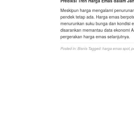
Prediksi Tren Harga Emas dalam Ja
Meskipun harga mengalami penurunan h
pendek tetap ada. Harga emas berpote
menurunkan suku bunga dan kondisi e
disarankan memantau data ekonomi AS
pergerakan harga emas selanjutnya.
Posted in:
Bisnis
Tagged:
harga emas spot
,
p