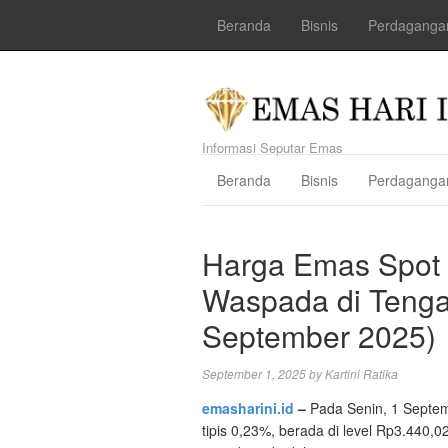
Beranda
Bisnis
Perdaganga
Informasi Seputar Emas
Beranda
Bisnis
Perdaganga
Harga Emas Spot T
Waspada di Tengah
September 2025)
September 1, 2025
by
Kartini Ratika
emasharini.id
–
Pada Senin, 1 Septe
tipis 0,23%, berada di level Rp3.440,