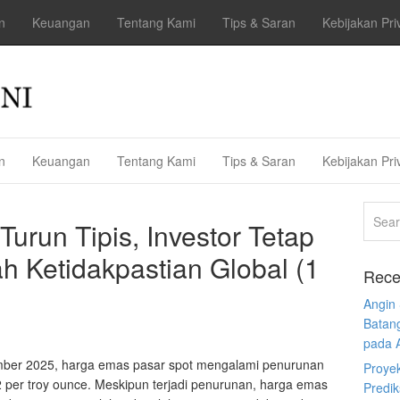
n
Keuangan
Tentang Kami
Tips & Saran
Kebijakan Pri
n
Keuangan
Tentang Kami
Tips & Saran
Kebijakan Pri
urun Tipis, Investor Tetap
 Ketidakpastian Global (1
Rece
Angin
Batan
pada 
mber 2025, harga emas pasar spot mengalami penurunan
Proye
02 per troy ounce. Meskipun terjadi penurunan, harga emas
Predi