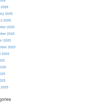
 2026
ary 2026
ry 2026
ber 2025
ber 2025
er 2025
mber 2025
t 2025
025
2025
025
2025
 2025
gories