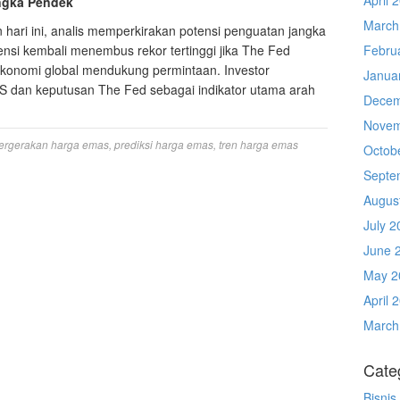
ngka Pendek
March
ari ini, analis memperkirakan potensi penguatan jangka
nsi kembali menembus rekor tertinggi jika The Fed
Febru
konomi global mendukung permintaan. Investor
Janua
 dan keputusan The Fed sebagai indikator utama arah
Decem
Novem
ergerakan harga emas
,
prediksi harga emas
,
tren harga emas
Octob
Septe
Augus
July 2
June 
May 2
April 
March
Cate
Bisnis