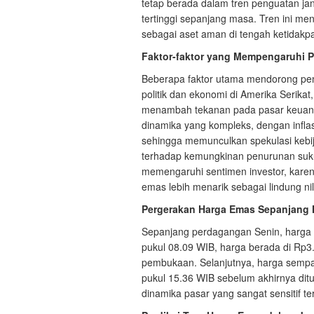
tetap berada dalam tren penguatan ja
tertinggi sepanjang masa. Tren ini me
sebagai aset aman di tengah ketidakp
Faktor-faktor yang Mempengaruhi 
Beberapa faktor utama mendorong penu
politik dan ekonomi di Amerika Serika
menambah tekanan pada pasar keuang
dinamika yang kompleks, dengan infla
sehingga memunculkan spekulasi kebij
terhadap kemungkinan penurunan suku
memengaruhi sentimen investor, kare
emas lebih menarik sebagai lindung nil
Pergerakan Harga Emas Sepanjang 
Sepanjang perdagangan Senin, harga e
pukul 08.09 WIB, harga berada di Rp3
pembukaan. Selanjutnya, harga semp
pukul 15.36 WIB sebelum akhirnya ditu
dinamika pasar yang sangat sensitif te