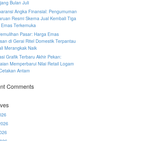
ang Bulan Juli
paransi Angka Finansial: Pengumuman
ruan Resmi Skema Jual Kembali Tiga
 Emas Terkemuka
Pemulihan Pasar: Harga Emas
san di Gerai Ritel Domestik Terpantau
li Merangkak Naik
asi Grafik Terbaru Akhir Pekan:
aian Memperbarui Nilai Retail Logam
 Cetakan Antam
nt Comments
ives
026
2026
026
2026