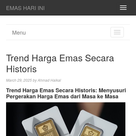
EMAS HARI INI
TOGG
NAVI
Menu
TOGGL
NAVIGA
Trend Harga Emas Secara
Historis
March 29, 2025
by
Ahmad Haikal
Trend Harga Emas Secara Historis: Menyusuri
Pergerakan Harga Emas dari Masa ke Masa