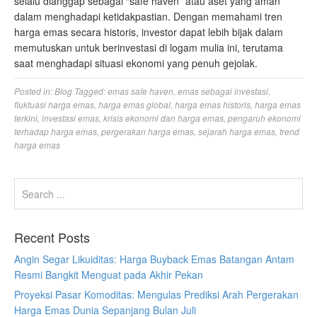
selalu dianggap sebagai “safe haven” atau aset yang aman
dalam menghadapi ketidakpastian. Dengan memahami tren
harga emas secara historis, investor dapat lebih bijak dalam
memutuskan untuk berinvestasi di logam mulia ini, terutama
saat menghadapi situasi ekonomi yang penuh gejolak.
Posted in:
Blog
Tagged:
emas safe haven
,
emas sebagai investasi
,
fluktuasi harga emas
,
harga emas global
,
harga emas historis
,
harga emas
terkini
,
investasi emas
,
krisis ekonomi dan harga emas
,
pengaruh ekonomi
terhadap harga emas
,
pergerakan harga emas
,
sejarah harga emas
,
trend
harga emas
Recent Posts
Angin Segar Likuiditas: Harga Buyback Emas Batangan Antam
Resmi Bangkit Menguat pada Akhir Pekan
Proyeksi Pasar Komoditas: Mengulas Prediksi Arah Pergerakan
Harga Emas Dunia Sepanjang Bulan Juli