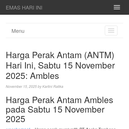
EMAS HARI INI
TOGG
NAVI
Menu
TOGGL
NAVIGA
Harga Perak Antam (ANTM)
Hari Ini, Sabtu 15 November
2025: Ambles
November 15, 2025
by
Kartini Ratika
Harga Perak Antam Ambles
pada Sabtu 15 November
2025