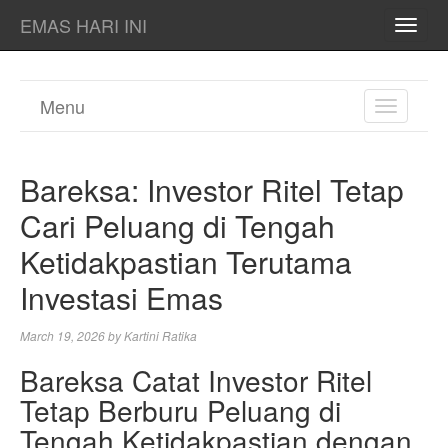
EMAS HARI INI
TOGG
NAVI
Menu
TOGGL
NAVIGA
Bareksa: Investor Ritel Tetap
Cari Peluang di Tengah
Ketidakpastian Terutama
Investasi Emas
March 19, 2026
by
Kartini Ratika
Bareksa Catat Investor Ritel
Tetap Berburu Peluang di
Tengah Ketidakpastian dengan