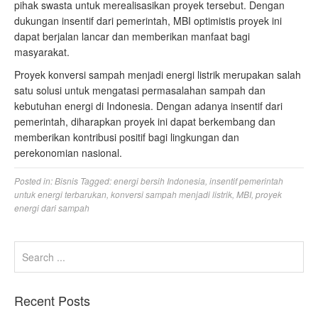
pihak swasta untuk merealisasikan proyek tersebut. Dengan
dukungan insentif dari pemerintah, MBI optimistis proyek ini
dapat berjalan lancar dan memberikan manfaat bagi
masyarakat.
Proyek konversi sampah menjadi energi listrik merupakan salah
satu solusi untuk mengatasi permasalahan sampah dan
kebutuhan energi di Indonesia. Dengan adanya insentif dari
pemerintah, diharapkan proyek ini dapat berkembang dan
memberikan kontribusi positif bagi lingkungan dan
perekonomian nasional.
Posted in:
Bisnis
Tagged:
energi bersih Indonesia
,
insentif pemerintah
untuk energi terbarukan
,
konversi sampah menjadi listrik
,
MBI
,
proyek
energi dari sampah
Recent Posts