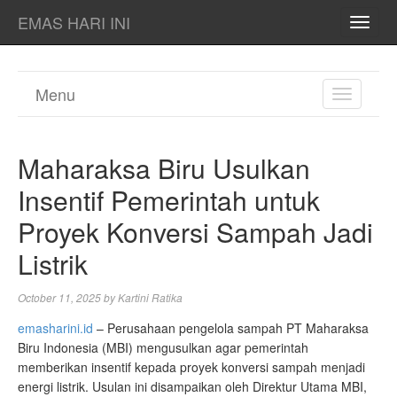
EMAS HARI INI
TOGG
NAVI
Menu
TOGGL
NAVIGA
Maharaksa Biru Usulkan
Insentif Pemerintah untuk
Proyek Konversi Sampah Jadi
Listrik
October 11, 2025
by
Kartini Ratika
emasharini.id
– Perusahaan pengelola sampah PT Maharaksa
Biru Indonesia (MBI) mengusulkan agar pemerintah
memberikan insentif kepada proyek konversi sampah menjadi
energi listrik. Usulan ini disampaikan oleh Direktur Utama MBI,