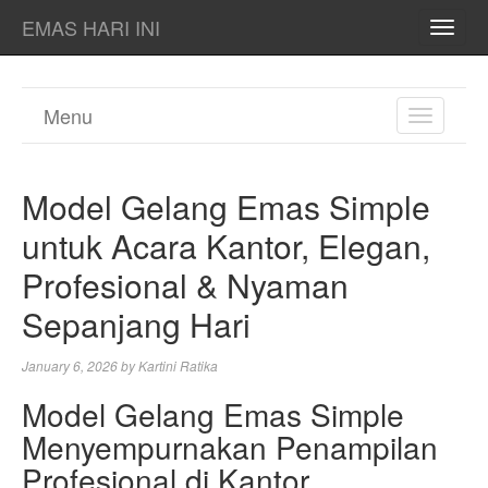
EMAS HARI INI
TOGG
NAVI
Menu
TOGGL
NAVIGA
Model Gelang Emas Simple
untuk Acara Kantor, Elegan,
Profesional & Nyaman
Sepanjang Hari
January 6, 2026
by
Kartini Ratika
Model Gelang Emas Simple
Menyempurnakan Penampilan
Profesional di Kantor