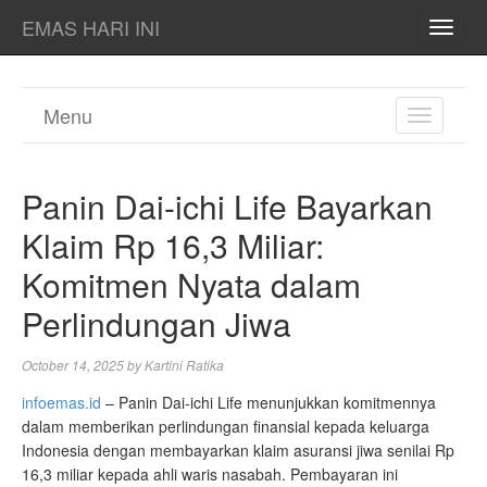
EMAS HARI INI
TOGG
NAVI
Menu
TOGGL
NAVIGA
Panin Dai-ichi Life Bayarkan
Klaim Rp 16,3 Miliar:
Komitmen Nyata dalam
Perlindungan Jiwa
October 14, 2025
by
Kartini Ratika
infoemas.id
– Panin Dai-ichi Life menunjukkan komitmennya
dalam memberikan perlindungan finansial kepada keluarga
Indonesia dengan membayarkan klaim asuransi jiwa senilai Rp
16,3 miliar kepada ahli waris nasabah. Pembayaran ini