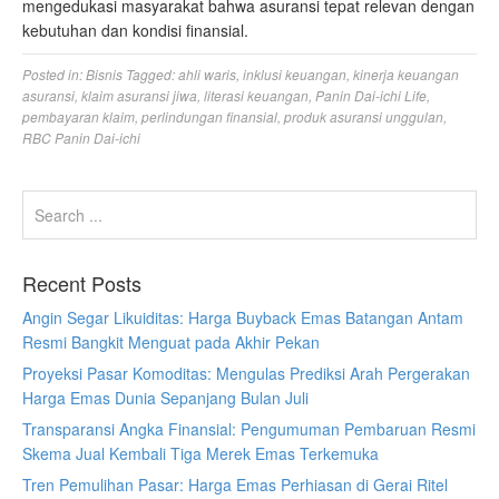
mengedukasi masyarakat bahwa asuransi tepat relevan dengan
kebutuhan dan kondisi finansial.
Posted in:
Bisnis
Tagged:
ahli waris
,
inklusi keuangan
,
kinerja keuangan
asuransi
,
klaim asuransi jiwa
,
literasi keuangan
,
Panin Dai-ichi Life
,
pembayaran klaim
,
perlindungan finansial
,
produk asuransi unggulan
,
RBC Panin Dai-ichi
Recent Posts
Angin Segar Likuiditas: Harga Buyback Emas Batangan Antam
Resmi Bangkit Menguat pada Akhir Pekan
Proyeksi Pasar Komoditas: Mengulas Prediksi Arah Pergerakan
Harga Emas Dunia Sepanjang Bulan Juli
Transparansi Angka Finansial: Pengumuman Pembaruan Resmi
Skema Jual Kembali Tiga Merek Emas Terkemuka
Tren Pemulihan Pasar: Harga Emas Perhiasan di Gerai Ritel