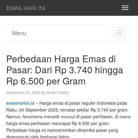
EMAS HARI INI
TOGG
NAVI
Menu
TOGGL
NAVIGA
Perbedaan Harga Emas di
Pasar: Dari Rp 3.740 hingga
Rp 6.500 per Gram
September 24, 2025
by
Kartini Ratika
emasharini.id
– Harga emas di pasar reguler Indonesia pada
Rabu, 24 September 2025, tercatat sekitar Rp 3.740 per gram.
Namun, fenomena menarik muncul di pasar perhiasan, di mana
harga emas perhiasan mencapai Rp 6.500 per gram.
Perbedaan harga ini mencerminkan dinamika pasar yang
dipengaruhi oleh berbagai faktor.