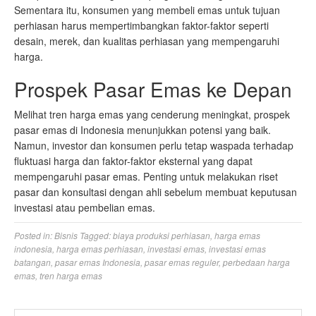
Sementara itu, konsumen yang membeli emas untuk tujuan
perhiasan harus mempertimbangkan faktor-faktor seperti
desain, merek, dan kualitas perhiasan yang mempengaruhi
harga.
Prospek Pasar Emas ke Depan
Melihat tren harga emas yang cenderung meningkat, prospek
pasar emas di Indonesia menunjukkan potensi yang baik.
Namun, investor dan konsumen perlu tetap waspada terhadap
fluktuasi harga dan faktor-faktor eksternal yang dapat
mempengaruhi pasar emas. Penting untuk melakukan riset
pasar dan konsultasi dengan ahli sebelum membuat keputusan
investasi atau pembelian emas.
Posted in:
Bisnis
Tagged:
biaya produksi perhiasan
,
harga emas
indonesia
,
harga emas perhiasan
,
investasi emas
,
investasi emas
batangan
,
pasar emas Indonesia
,
pasar emas reguler
,
perbedaan harga
emas
,
tren harga emas