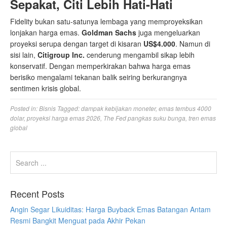
Sepakat, Citi Lebih Hati-Hati
Fidelity bukan satu-satunya lembaga yang memproyeksikan
lonjakan harga emas.
Goldman Sachs
juga mengeluarkan
proyeksi serupa dengan target di kisaran
US$4.000
. Namun di
sisi lain,
Citigroup Inc.
cenderung mengambil sikap lebih
konservatif. Dengan memperkirakan bahwa harga emas
berisiko mengalami tekanan balik seiring berkurangnya
sentimen krisis global.
Posted in:
Bisnis
Tagged:
dampak kebijakan moneter
,
emas tembus 4000
dolar
,
proyeksi harga emas 2026
,
The Fed pangkas suku bunga
,
tren emas
global
Recent Posts
Angin Segar Likuiditas: Harga Buyback Emas Batangan Antam
Resmi Bangkit Menguat pada Akhir Pekan