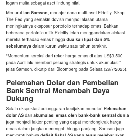
logam mulia sebagai aset lindung nilai.
Menurut
Ian Samson
, manajer dana multi-aset Fidelity. Sikap
The Fed yang semakin dovish menjadi alasan utama
meningkatnya eksposur portofolio terhadap emas. Bahkan,
beberapa portofolio milik Fidelity telah menggandakan alokasi
mereka terhadap emas hingga
dua kali lipat dari 5%
sebelumnya
dalam kurun waktu satu tahun terakhir.
“Momentum koreksi dari rekor harga emas di atas US$3.500
pada April lalu memberi peluang strategis untuk akumulasi,”
jelas Samson, dikutip dari Bloomberg pada Selasa (29/7/2025).
Pelemahan Dolar dan Pembelian
Bank Sentral Menambah Daya
Dukung
Selain ekspektasi pelonggaran kebijakan moneter. P
elemahan
dolar AS
dan
akumulasi emas oleh bank-bank sentral dunia
juga menjadi faktor penting yang dapat mendongkrak harga
emas dalam jangka menengah hingga panjang. Samson juga
menyoroti bahwa
defisit fiskal AS yang terus melebar
akan