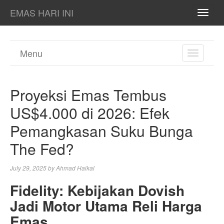
EMAS HARI INI
TOGG
NAVI
Menu
TOGGL
NAVIGA
Proyeksi Emas Tembus
US$4.000 di 2026: Efek
Pemangkasan Suku Bunga
The Fed?
July 29, 2025
by
Ahmad Haikal
Fidelity: Kebijakan Dovish
Jadi Motor Utama Reli Harga
Emas