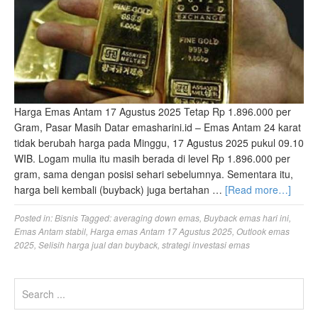
Harga Emas Antam 17 Agustus 2025 Tetap Rp 1.896.000 per
Gram, Pasar Masih Datar emasharini.id – Emas Antam 24 karat
tidak berubah harga pada Minggu, 17 Agustus 2025 pukul 09.10
WIB. Logam mulia itu masih berada di level Rp 1.896.000 per
gram, sama dengan posisi sehari sebelumnya. Sementara itu,
harga beli kembali (buyback) juga bertahan …
[Read more…]
Posted in:
Bisnis
Tagged:
averaging down emas
,
Buyback emas hari ini
,
Emas Antam stabil
,
Harga emas Antam 17 Agustus 2025
,
Outlook emas
2025
,
Selisih harga jual dan buyback
,
strategi investasi emas