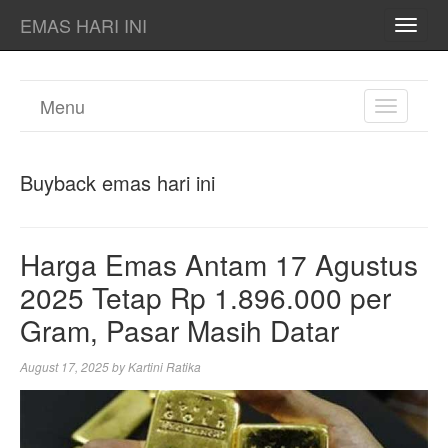
EMAS HARI INI
TOGG
NAVI
Menu
TOGGL
NAVIGA
Buyback emas hari ini
Harga Emas Antam 17 Agustus
2025 Tetap Rp 1.896.000 per
Gram, Pasar Masih Datar
August 17, 2025
by
Kartini Ratika