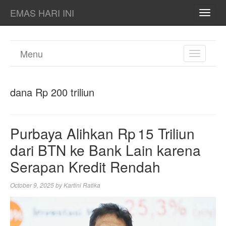
EMAS HARI INI
TOGG
NAVI
Menu
TOGGL
NAVIGA
dana Rp 200 triliun
Purbaya Alihkan Rp 15 Triliun
dari BTN ke Bank Lain karena
Serapan Kredit Rendah
October 9, 2025
by
Kartini Ratika