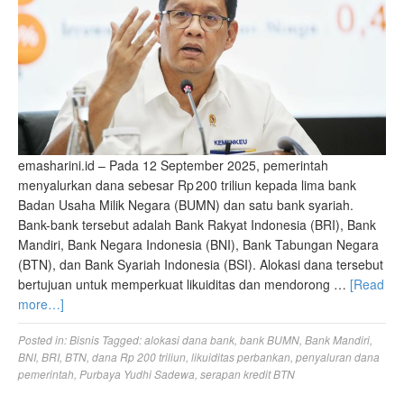
emasharini.id – Pada 12 September 2025, pemerintah
menyalurkan dana sebesar Rp 200 triliun kepada lima bank
Badan Usaha Milik Negara (BUMN) dan satu bank syariah.
Bank-bank tersebut adalah Bank Rakyat Indonesia (BRI), Bank
Mandiri, Bank Negara Indonesia (BNI), Bank Tabungan Negara
(BTN), dan Bank Syariah Indonesia (BSI). Alokasi dana tersebut
bertujuan untuk memperkuat likuiditas dan mendorong …
[Read
more…]
Posted in:
Bisnis
Tagged:
alokasi dana bank
,
bank BUMN
,
Bank Mandiri
,
BNI
,
BRI
,
BTN
,
dana Rp 200 triliun
,
likuiditas perbankan
,
penyaluran dana
pemerintah
,
Purbaya Yudhi Sadewa
,
serapan kredit BTN