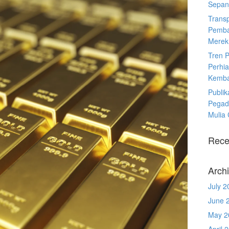
Sepanj
Trans
Pemba
Merek
Tren 
Perhia
Kemba
Publik
Pegad
Mulia
Rece
Arch
July 2
June 
May 2
April 