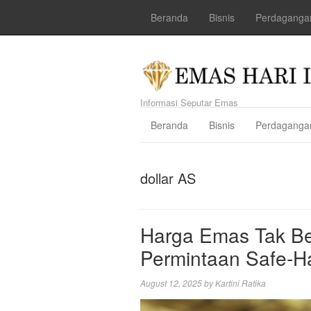
Beranda
Bisnis
Perdaganga
Informasi Seputar Emas
Beranda
Bisnis
Perdaganga
dollar AS
Harga Emas Tak Be
Permintaan Safe-H
August 12, 2025
by
Kartini Ratika