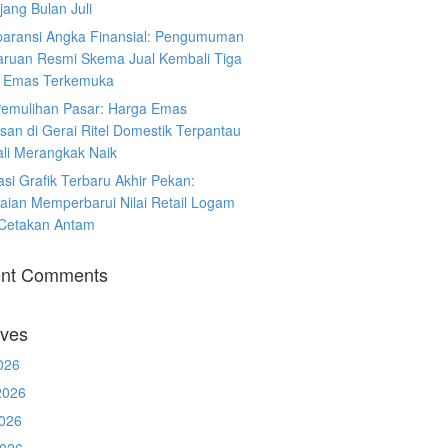
ang Bulan Juli
paransi Angka Finansial: Pengumuman
ruan Resmi Skema Jual Kembali Tiga
 Emas Terkemuka
Pemulihan Pasar: Harga Emas
san di Gerai Ritel Domestik Terpantau
li Merangkak Naik
asi Grafik Terbaru Akhir Pekan:
aian Memperbarui Nilai Retail Logam
 Cetakan Antam
nt Comments
ives
026
2026
026
2026