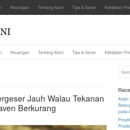
n
Keuangan
Tentang Kami
Tips & Saran
Kebijakan Pri
n
Keuangan
Tentang Kami
Tips & Saran
Kebijakan Pri
Rece
rgeser Jauh Walau Tekanan
Angin
aven Berkurang
Batan
pada 
Proye
Predi