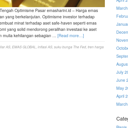
March
 Tengah Optimisme Pasar emasharini.id – Harga emas
Febru
an yang berkelanjutan. Optimisme investor terhadap
embuat minat terhadap aset safe-haven seperti emas
Janua
mi yang solid mendorong peralihan investasi ke aset
Decem
am mulia kehilangan sebagian …
[Read more…]
Novem
llar AS
,
EMAS GLOBAL
,
inflasi AS
,
suku bunga The Fed
,
tren harga
Octob
Septe
Augus
July 2
June 
May 2
April 
March
Cate
Bisnis