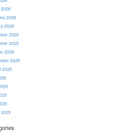
 2026
ary 2026
ry 2026
ber 2025
ber 2025
er 2025
mber 2025
t 2025
025
2025
025
2025
 2025
gories