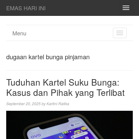
EMAS HARI INI
TOGG
NAVI
Menu
TOGGL
NAVIGA
dugaan kartel bunga pinjaman
Tuduhan Kartel Suku Bunga:
Kasus dan Pihak yang Terlibat
September 20, 2025
by
Kartini Ratika