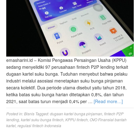
emasharini.id – Komisi Pengawas Persaingan Usaha (KPPU)
sedang menyelidiki 97 perusahaan fintech P2P lending terkait
dugaan kartel suku bunga. Tuduhan menyebut bahwa pelaku
industri melalui asosiasi menetapkan suku bunga pinjaman
secara kolektif. Dua periode utama disebut yaitu tahun 2018,
ketika batas suku bunga harian ditetapkan 0,8%, dan tahun
2021, saat batas turun menjadi 0,4% per …
[Read more…]
Posted in:
Bisnis
Tagged:
dugaan kartel bunga pinjaman
,
fintech P2P
lending
,
kartel suku bunga fintech
,
KPPU fintech
,
OVO Finansial bantah
kartel
,
regulasi fintech Indonesia