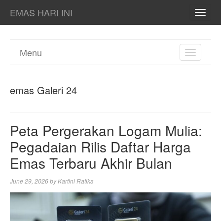
EMAS HARI INI
TOGG
NAVI
Menu
TOGGL
NAVIGA
emas Galeri 24
Peta Pergerakan Logam Mulia:
Pegadaian Rilis Daftar Harga
Emas Terbaru Akhir Bulan
June 29, 2026
by
Kartini Ratika