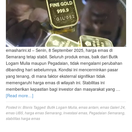
emasharini.id – Senin, 8 September 2025, harga emas di
Semarang tetap stabil. Seluruh produk emas, baik dari Butik
Logam Mulia maupun Pegadaian, tidak mengalami perubahan
dibanding hari sebelumnya. Kondisi ini mencerminkan pasar
yang tenang, di mana faktor eksternal signifikan tidak
memengaruhi harga emas di wilayah ini. Stabilitas ini
memberikan kepastian bagi investor dan masyarakat yang …
[Read more…]
Posted in:
Bisnis
Tagged:
Butik Logam Mulia
,
emas antam
,
emas Galeri 24
,
emas UBS
,
harga emas Semarang
,
investasi emas
,
Pegadaian Semarang
,
stabilitas harga emas