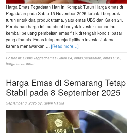
Harga Emas Pegadaian Hari Ini Kompak Turun Harga emas di
Pegadaian pada Sabtu 15 November 2025 tercatat bergerak
turun untuk dua produk utama, yaitu emas UBS dan Galeri 24.
Perubahan harga ini membuat banyak investor memantau
kembali peluang pembelian emas fisik di tengah kondisi pasar
yang dinamis. Emas tetap menjadi pilihan investasi utama
karena menawarkan …
[Read more…]
Posted in:
Bisnis
Tagged:
emas Galeri 24
,
emas pegadaian
,
emas UBS
,
harga emas turun
Harga Emas di Semarang Tetap
Stabil pada 8 September 2025
September 8, 2025
by
Kartini Ratika