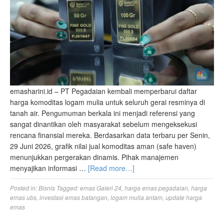
emasharini.id – PT Pegadaian kembali memperbarui daftar
harga komoditas logam mulia untuk seluruh gerai resminya di
tanah air. Pengumuman berkala ini menjadi referensi yang
sangat dinantikan oleh masyarakat sebelum mengeksekusi
rencana finansial mereka. Berdasarkan data terbaru per Senin,
29 Juni 2026, grafik nilai jual komoditas aman (safe haven)
menunjukkan pergerakan dinamis. Pihak manajemen
menyajikan informasi …
[Read more…]
Posted in:
Bisnis
Tagged:
emas Galeri 24
,
harga emas pegadaian
,
harga
emas ubs
,
investasi emas batangan
,
logam mulia antam
,
update harga
emas