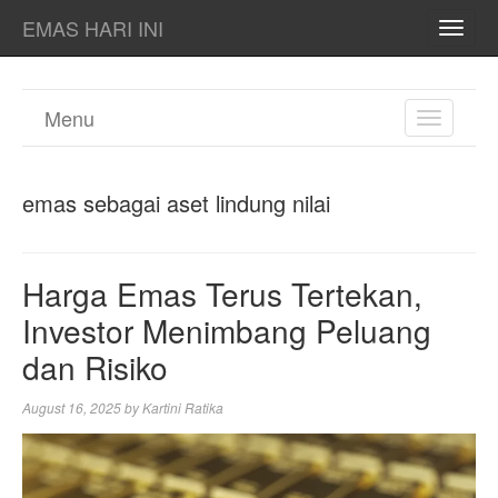
EMAS HARI INI
TOGG
NAVI
Menu
TOGGL
NAVIGA
emas sebagai aset lindung nilai
Harga Emas Terus Tertekan,
Investor Menimbang Peluang
dan Risiko
August 16, 2025
by
Kartini Ratika