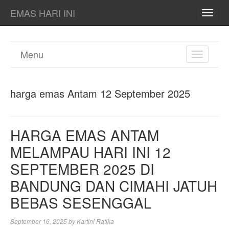
EMAS HARI INI
TOGG
NAVI
Menu
TOGGL
NAVIGA
harga emas Antam 12 September 2025
HARGA EMAS ANTAM
MELAMPAU HARI INI 12
SEPTEMBER 2025 DI
BANDUNG DAN CIMAHI JATUH
BEBAS SESENGGAL
September 16, 2025
by
Kartini Ratika