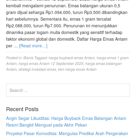
kembali mengalami penurunan. Emas batangan ukuran 0,5
gram dijual seharga Rp1.094.000, turun Rp3.500 dibandingkan
hari sebelumnya. Sementara itu, emas 1 gram tercatat
Rp2.088.000, turun Rp7.000. Penurunan ini menunjukkan
dinamika pasar logam mulia domestik yang sensitif terhadap
faktor ekonomi global dan domestik. Daftar Harga Emas Antam
per …
[Read more…]
Posted in:
Bisnis
Tagged:
harga buyback emas Antam
,
harga emas 1 gram
Antam
,
harga emas Antam 12 September 2025
,
harga emas batangan
Antam
,
strategi investasi emas
,
tren harga emas Antam
Recent Posts
Angin Segar Likuiditas: Harga Buyback Emas Batangan Antam
Resmi Bangkit Menguat pada Akhir Pekan
Proyeksi Pasar Komoditas: Mengulas Prediksi Arah Pergerakan