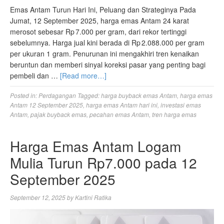
Emas Antam Turun Hari Ini, Peluang dan Strateginya Pada
Jumat, 12 September 2025, harga emas Antam 24 karat
merosot sebesar Rp 7.000 per gram, dari rekor tertinggi
sebelumnya. Harga jual kini berada di Rp 2.088.000 per gram
per ukuran 1 gram. Penurunan ini mengakhiri tren kenaikan
beruntun dan memberi sinyal koreksi pasar yang penting bagi
pembeli dan …
[Read more…]
Posted in:
Perdagangan
Tagged:
harga buyback emas Antam
,
harga emas
Antam 12 September 2025
,
harga emas Antam hari ini
,
investasi emas
Antam
,
pajak buyback emas
,
pecahan emas Antam
,
tren harga emas
Harga Emas Antam Logam
Mulia Turun Rp7.000 pada 12
September 2025
September 12, 2025
by
Kartini Ratika