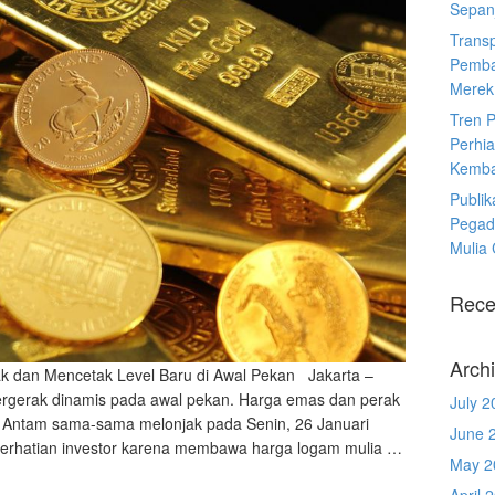
Sepanj
Trans
Pemba
Merek
Tren 
Perhia
Kemba
Publik
Pegad
Mulia
Rece
Arch
k dan Mencetak Level Baru di Awal Pekan Jakarta –
ergerak dinamis pada awal pekan. Harga emas dan perak
July 2
 Antam sama-sama melonjak pada Senin, 26 Januari
June 
 perhatian investor karena membawa harga logam mulia …
May 2
April 