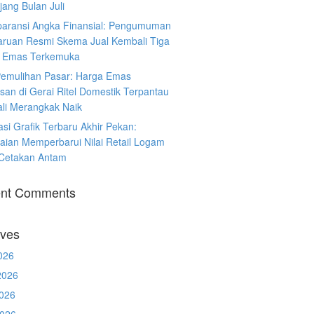
ang Bulan Juli
paransi Angka Finansial: Pengumuman
ruan Resmi Skema Jual Kembali Tiga
 Emas Terkemuka
Pemulihan Pasar: Harga Emas
san di Gerai Ritel Domestik Terpantau
li Merangkak Naik
asi Grafik Terbaru Akhir Pekan:
aian Memperbarui Nilai Retail Logam
 Cetakan Antam
nt Comments
ives
026
2026
026
2026