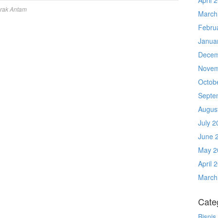
rak Antam
March
Febru
Janua
Decem
Novem
Octob
Septe
Augus
July 2
June 
May 2
April 
March
Cate
Bisnis