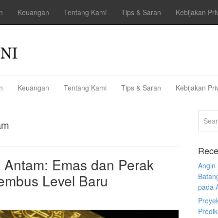
n
Keuangan
Tentang Kami
Tips & Saran
Kebijakan Pri
n
Keuangan
Tentang Kami
Tips & Saran
Kebijakan Pri
am
Rece
 Antam: Emas dan Perak
Angin
 Tembus Level Baru
Batan
pada 
Proye
Predi