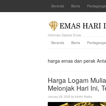
Beranda
Bisnis
Perdaganga
Informasi Seputar Emas
Beranda
Bisnis
Perdaganga
harga emas dan perak Ant
Harga Logam Mulia
Melonjak Hari Ini,
January 28, 2026
by
Kartini Ratika