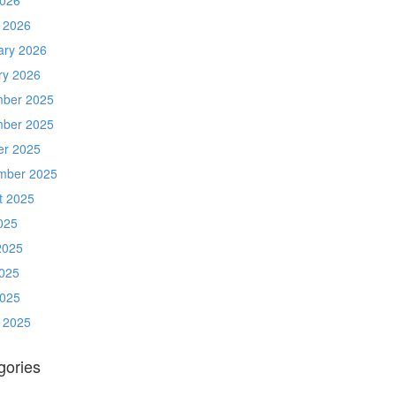
 2026
ary 2026
ry 2026
ber 2025
ber 2025
er 2025
mber 2025
t 2025
025
2025
025
2025
 2025
gories