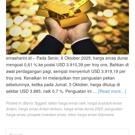
emasharini.id – Pada Senin, 6 Oktober 2025, harga emas dunia
menguat 0,61 % ke posisi USD 3.910,39 per troy ons. Bahkan di
awal perdagangan pagi, sempat menyentuh USD 3.919,19 per
troy ons. Kenaikan ini melanjutkan tren penguatan pekan
sebelumnya, ketika pada Jumat, 3 Oktober, harga ditutup di
sekitar USD 3.885, naik 0,7 %. Penguatan ini …
[Read more…]
Posted in:
Bisnis
Tagged:
faktor harga emas naik
,
harga buyback emas
Antam
,
harga emas Antam terbaru
,
harga emas dunia 2025
,
penguatan
harga emas
,
prospek investasi emas
,
rekor harga emas Indonesia