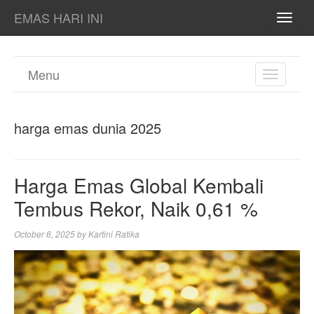
EMAS HARI INI
TOGG
NAVI
Menu
TOGGL
NAVIGA
harga emas dunia 2025
Harga Emas Global Kembali
Tembus Rekor, Naik 0,61 %
October 6, 2025
by
Kartini Ratika