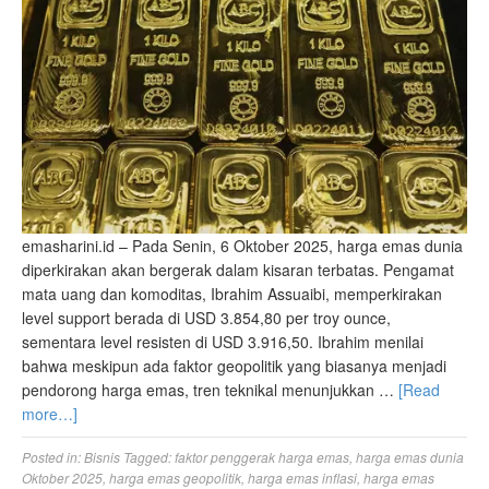
emasharini.id – Pada Senin, 6 Oktober 2025, harga emas dunia
diperkirakan akan bergerak dalam kisaran terbatas. Pengamat
mata uang dan komoditas, Ibrahim Assuaibi, memperkirakan
level support berada di USD 3.854,80 per troy ounce,
sementara level resisten di USD 3.916,50. Ibrahim menilai
bahwa meskipun ada faktor geopolitik yang biasanya menjadi
pendorong harga emas, tren teknikal menunjukkan …
[Read
more…]
Posted in:
Bisnis
Tagged:
faktor penggerak harga emas
,
harga emas dunia
Oktober 2025
,
harga emas geopolitik
,
harga emas inflasi
,
harga emas