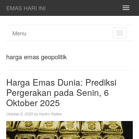
EMAS HARI INI
TOGG
NAVI
Menu
TOGGL
NAVIGA
harga emas geopolitik
Harga Emas Dunia: Prediksi
Pergerakan pada Senin, 6
Oktober 2025
October 5, 2025
by
Kartini Ratika