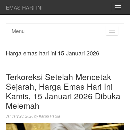
EMAS HARI INI
TOGG
NAVI
Menu
TOGGL
NAVIGA
Harga emas hari ini 15 Januari 2026
Terkoreksi Setelah Mencetak
Sejarah, Harga Emas Hari Ini
Kamis, 15 Januari 2026 Dibuka
Melemah
January 28, 2026
by
Kartini Ratika