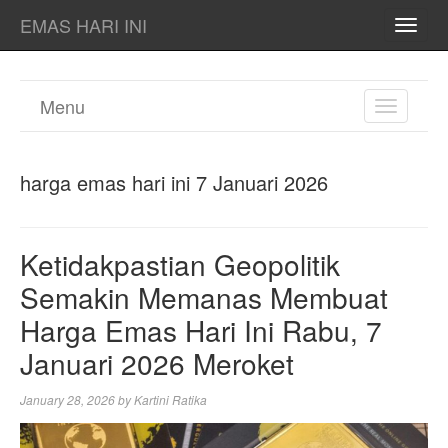
EMAS HARI INI
TOGG
NAVI
Menu
TOGGL
NAVIGA
harga emas hari ini 7 Januari 2026
Ketidakpastian Geopolitik
Semakin Memanas Membuat
Harga Emas Hari Ini Rabu, 7
Januari 2026 Meroket
January 28, 2026
by
Kartini Ratika