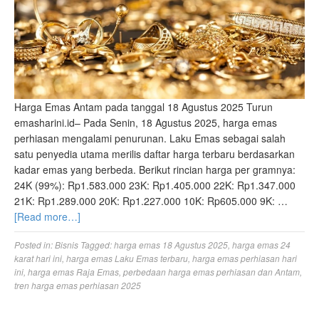
Harga Emas Antam pada tanggal 18 Agustus 2025 Turun
emasharini.id– Pada Senin, 18 Agustus 2025, harga emas
perhiasan mengalami penurunan. Laku Emas sebagai salah
satu penyedia utama merilis daftar harga terbaru berdasarkan
kadar emas yang berbeda. Berikut rincian harga per gramnya:
24K (99%): Rp1.583.000 23K: Rp1.405.000 22K: Rp1.347.000
21K: Rp1.289.000 20K: Rp1.227.000 10K: Rp605.000 9K: …
[Read more…]
Posted in:
Bisnis
Tagged:
harga emas 18 Agustus 2025
,
harga emas 24
karat hari ini
,
harga emas Laku Emas terbaru
,
harga emas perhiasan hari
ini
,
harga emas Raja Emas
,
perbedaan harga emas perhiasan dan Antam
,
tren harga emas perhiasan 2025