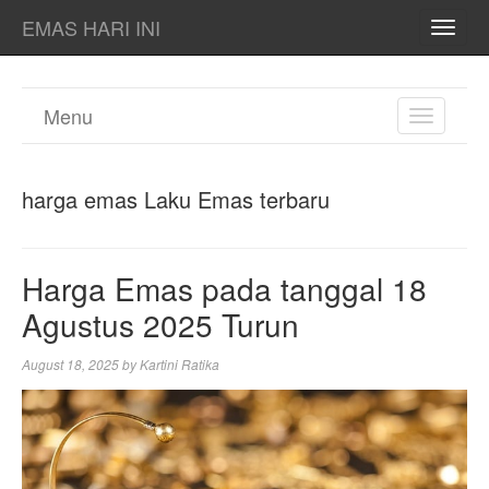
EMAS HARI INI
TOGG
NAVI
Menu
TOGGL
NAVIGA
harga emas Laku Emas terbaru
Harga Emas pada tanggal 18
Agustus 2025 Turun
August 18, 2025
by
Kartini Ratika