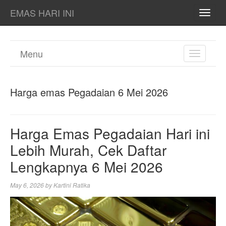
EMAS HARI INI
TOGG
NAVI
Menu
TOGGL
NAVIGA
Harga emas Pegadaian 6 Mei 2026
Harga Emas Pegadaian Hari ini
Lebih Murah, Cek Daftar
Lengkapnya 6 Mei 2026
May 6, 2026
by
Kartini Ratika