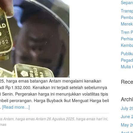
Sepanj
Trans
Pemba
Merek
Tren 
Perhia
Kemba
Publik
Pegad
Mulia
Rece
2025, harga emas batangan Antam mengalami kenaikan
di Rp 1.932.000. Kenaikan ini terjadi setelah sebelumnya
Senin. Pergerakan harga ini menunjukkan volatilitas tipis
Arch
embeli perorangan. Harga Buyback Ikut Menguat Harga beli
…
[Read more…]
July 2
June 
as Antam
,
harga emas Antam 26 Agustus 2025
,
harga emas hari ini
,
emas
May 2
April 