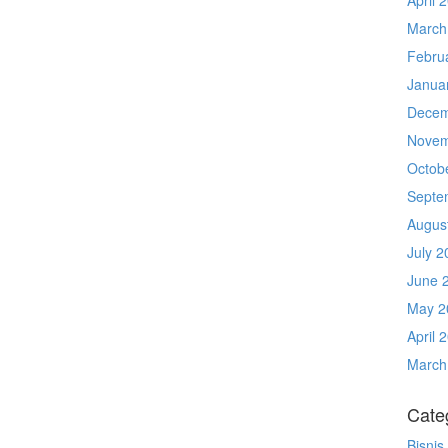
March
Febru
Janua
Decem
Novem
Octob
Septe
Augus
July 2
June 
May 2
April 
March
Cate
Bisnis