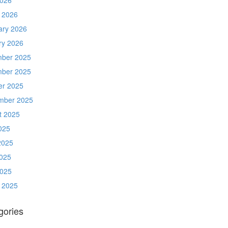
 2026
ary 2026
ry 2026
ber 2025
ber 2025
er 2025
mber 2025
t 2025
025
2025
025
2025
 2025
gories