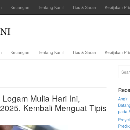
n
Keuangan
Tentang Kami
Tips & Saran
Kebijakan Pri
n
Keuangan
Tentang Kami
Tips & Saran
Kebijakan Pri
Rece
Logam Mulia Hari Ini,
Angin
2025, Kembali Menguat Tipis
Batan
pada 
Proye
Predi