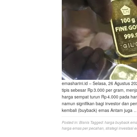
emasharini.id – Selasa, 26 Agustus 
tipis sebesar Rp 3.000 per gram, menja
harga sempat turun Rp 4.000 pada hari 
namun signifikan bagi investor dan p
kembali (buyback) emas Antam juga 
Posted in:
Bisnis
Tagged:
harga buyback em
harga emas per pecahan
,
strategi investasi 