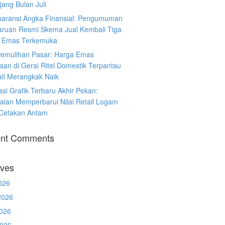
ang Bulan Juli
paransi Angka Finansial: Pengumuman
ruan Resmi Skema Jual Kembali Tiga
 Emas Terkemuka
Pemulihan Pasar: Harga Emas
san di Gerai Ritel Domestik Terpantau
li Merangkak Naik
asi Grafik Terbaru Akhir Pekan:
aian Memperbarui Nilai Retail Logam
 Cetakan Antam
nt Comments
ives
026
2026
026
2026