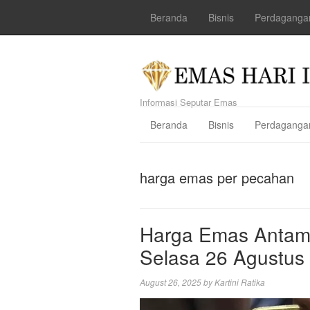
Beranda
Bisnis
Perdaganga
Informasi Seputar Emas
Beranda
Bisnis
Perdaganga
harga emas per pecahan
Harga Emas Antam 
Selasa 26 Agustus 
August 26, 2025
by
Kartini Ratika