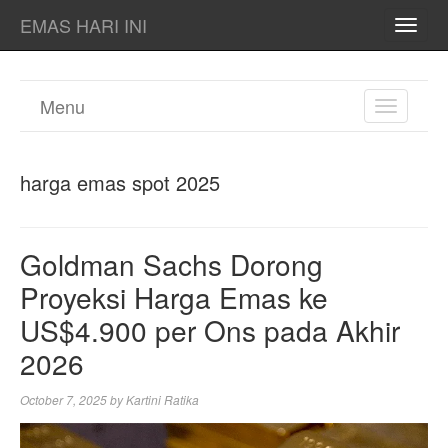
EMAS HARI INI
TOGG
NAVI
Menu
TOGGL
NAVIGA
harga emas spot 2025
Goldman Sachs Dorong
Proyeksi Harga Emas ke
US$4.900 per Ons pada Akhir
2026
October 7, 2025
by
Kartini Ratika