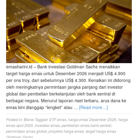
emasharini.id – Bank investasi Goldman Sachs menaikkan
target harga emas untuk Desember 2026 menjadi US$ 4.900
per ons troy, dari sebelumnya US$ 4.300. Kenaikan ini didorong
oleh meningkatnya permintaan jangka panjang dari investor
global dan pembelian berkelanjutan oleh bank sentral di
berbagai negara. Menurut laporan riset terbaru, arus dana ke
emas kini dianggap “lengket” atau …
[Read more…]
Posted in:
Bisnis
Tagged:
ETF emas
,
harga emas Desember 2026
,
harga
emas spot 2025
,
investasi emas
,
pembelian emas bank sentral
,
permintaan emas global
,
proyeksi harga emas
,
target harga emas
Goldman Sachs