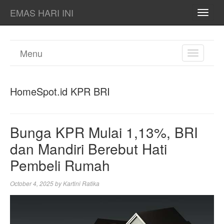
EMAS HARI INI
TOGG
NAVI
Menu
TOGGL
NAVIGA
HomeSpot.id KPR BRI
Bunga KPR Mulai 1,13%, BRI
dan Mandiri Berebut Hati
Pembeli Rumah
October 4, 2025
by
Kartini Ratika