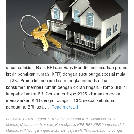
emasharini.id – Bank BRI dan Bank Mandiri meluncurkan promo
kredit pemilikan rumah (KPR) dengan suku bunga spesial mulai
1,13%. Promo ini muncul dalam rangka menarik minat
konsumen membeli rumah dengan cicilan ringan. Promo BRI ini
tampak di acara BRI Consumer Expo 2025, di mana mereka
menawarkan KPR dengan bunga 1,13% sesuai kebutuhan
pengguna. BRI juga …
[Read more…]
Posted in:
Bisnis
Tagged:
BRI Consumer Expo KPR
,
cashback KPR
Mandiri
,
cicilan rumah murah
,
HomeSpot.id KPR BRI
,
KPR bunga rendah
Mandiri
,
KPR bunga ringan 2025
,
pengajuan KPR online
,
promo bunga