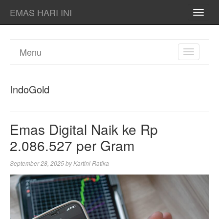
EMAS HARI INI
TOGG
NAVI
Menu
TOGGL
NAVIGA
IndoGold
Emas Digital Naik ke Rp
2.086.527 per Gram
September 28, 2025
by
Kartini Ratika