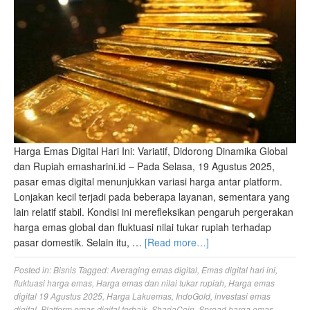
Harga Emas Digital Hari Ini: Variatif, Didorong Dinamika Global
dan Rupiah emasharini.id – Pada Selasa, 19 Agustus 2025,
pasar emas digital menunjukkan variasi harga antar platform.
Lonjakan kecil terjadi pada beberapa layanan, sementara yang
lain relatif stabil. Kondisi ini merefleksikan pengaruh pergerakan
harga emas global dan fluktuasi nilai tukar rupiah terhadap
pasar domestik. Selain itu, …
[Read more…]
Posted in:
Bisnis
Tagged:
Averaging emas digital
,
Emas digital hari ini
,
fluktuasi harga emas
,
Harga emas dan nilai tukar rupiah
,
Harga emas
digital 19 Agustus 2025
,
Harga Lakuemas
,
IndoGold
,
investasi emas
digital
,
Platform emas digital terbaik
,
ShariaCoin
,
Spread harga emas