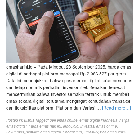
emasharini.id – Pada Minggu, 28 September 2025, harga emas
digital di berbagai platform mencapai Rp 2.086.527 per gram.
Data ini menunjukkan bahwa pasar emas digital terus memanas
dan tetap menarik perhatian investor ritel. Kenaikan tersebut
mencerminkan bahwa investor semakin tertarik untuk membeli
emas secara digital, terutama mengingat kemudahan transaksi
dan fleksibilitas platform. Platform dan Variasi …
[Read more…]
Posted in:
Bisnis
Tagged:
beli emas online
,
emas digital Indonesia
,
harga
emas digital
,
harga emas hari ini
,
IndoGold
,
investasi emas online
,
Lakuemas
,
platform emas digital
,
ShariaCoin
,
Treasury
,
tren emas 2025