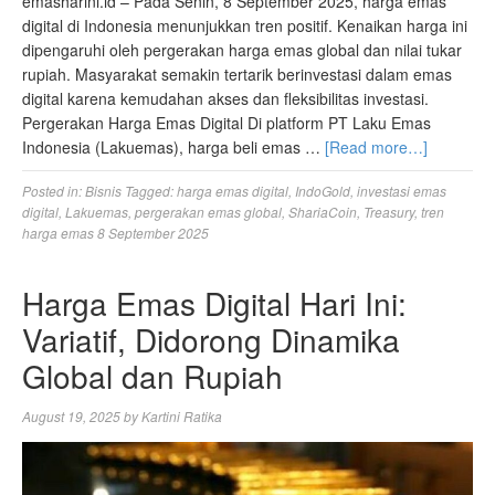
emasharini.id – Pada Senin, 8 September 2025, harga emas
digital di Indonesia menunjukkan tren positif. Kenaikan harga ini
dipengaruhi oleh pergerakan harga emas global dan nilai tukar
rupiah. Masyarakat semakin tertarik berinvestasi dalam emas
digital karena kemudahan akses dan fleksibilitas investasi.
Pergerakan Harga Emas Digital Di platform PT Laku Emas
Indonesia (Lakuemas), harga beli emas …
[Read more…]
Posted in:
Bisnis
Tagged:
harga emas digital
,
IndoGold
,
investasi emas
digital
,
Lakuemas
,
pergerakan emas global
,
ShariaCoin
,
Treasury
,
tren
harga emas 8 September 2025
Harga Emas Digital Hari Ini:
Variatif, Didorong Dinamika
Global dan Rupiah
August 19, 2025
by
Kartini Ratika