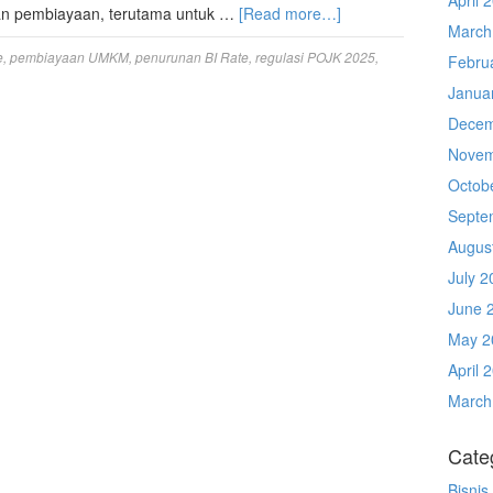
n pembiayaan, terutama untuk …
[Read more…]
March
e
,
pembiayaan UMKM
,
penurunan BI Rate
,
regulasi POJK 2025
,
Febru
Janua
Decem
Novem
Octob
Septe
Augus
July 2
June 
May 2
April 
March
Cate
Bisnis