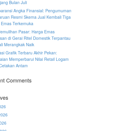
ang Bulan Juli
paransi Angka Finansial: Pengumuman
ruan Resmi Skema Jual Kembali Tiga
 Emas Terkemuka
Pemulihan Pasar: Harga Emas
san di Gerai Ritel Domestik Terpantau
li Merangkak Naik
asi Grafik Terbaru Akhir Pekan:
aian Memperbarui Nilai Retail Logam
 Cetakan Antam
nt Comments
ives
026
2026
026
2026