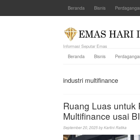
Beranda
Bisnis
Perdaganga
Informasi Seputar Emas
Beranda
Bisnis
Perdaganga
industri multifinance
Ruang Luas untuk 
Multifinance usai 
September 20, 2025
by
Kartini Ratika