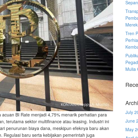
Sepanj
Trans
Pemba
Merek
Tren 
Perhia
Kemba
Publik
Pegad
Mulia
Rece
Arch
July 2
 acuan BI Rate menjadi 4,75% menarik perhatian para
June 
, terutama sektor multifinance atau leasing. Industri ini
ri penurunan biaya dana, meskipun efeknya baru akan
May 2
. Regulasi baru serta kebijakan pemerintah juga
April 