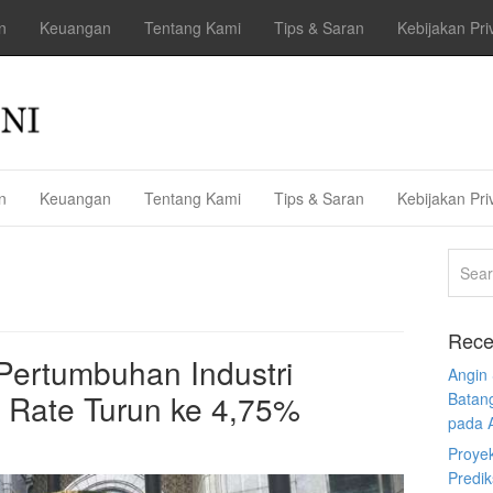
n
Keuangan
Tentang Kami
Tips & Saran
Kebijakan Pri
n
Keuangan
Tentang Kami
Tips & Saran
Kebijakan Pri
Rece
Pertumbuhan Industri
Angin
BI Rate Turun ke 4,75%
Batan
pada 
Proye
Predi