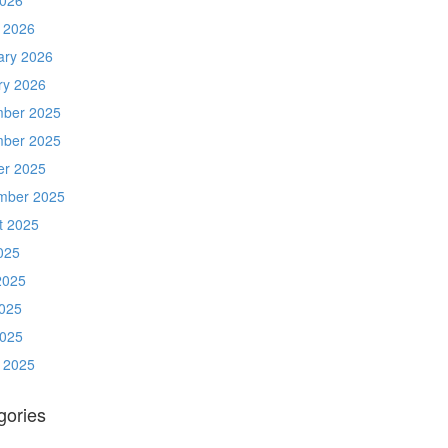
 2026
ary 2026
ry 2026
ber 2025
ber 2025
er 2025
mber 2025
t 2025
025
2025
025
2025
 2025
gories