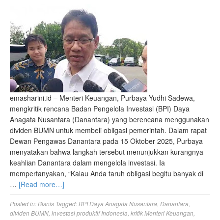
emasharini.id – Menteri Keuangan, Purbaya Yudhi Sadewa,
mengkritik rencana Badan Pengelola Investasi (BPI) Daya
Anagata Nusantara (Danantara) yang berencana menggunakan
dividen BUMN untuk membeli obligasi pemerintah. Dalam rapat
Dewan Pengawas Danantara pada 15 Oktober 2025, Purbaya
menyatakan bahwa langkah tersebut menunjukkan kurangnya
keahlian Danantara dalam mengelola investasi. Ia
mempertanyakan, “Kalau Anda taruh obligasi begitu banyak di
…
[Read more…]
Posted in:
Bisnis
Tagged:
BPI Daya Anagata Nusantara
,
Danantara
,
dividen BUMN
,
investasi produktif Indonesia
,
kritik Menteri Keuangan
,