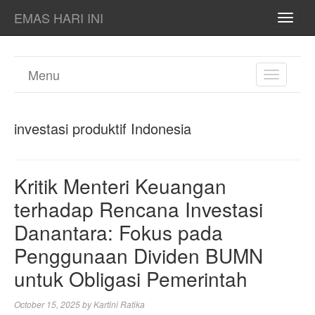
EMAS HARI INI
TOGG
NAVI
Menu
TOGGL
NAVIGA
investasi produktif Indonesia
Kritik Menteri Keuangan
terhadap Rencana Investasi
Danantara: Fokus pada
Penggunaan Dividen BUMN
untuk Obligasi Pemerintah
October 15, 2025
by
Kartini Ratika