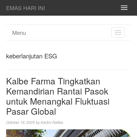
EMAS HARI INI
TOGG
NAVI
Menu
TOGGL
NAVIGA
keberlanjutan ESG
Kalbe Farma Tingkatkan
Kemandirian Rantai Pasok
untuk Menangkal Fluktuasi
Pasar Global
October 19, 2025
by
Kartini Ratika