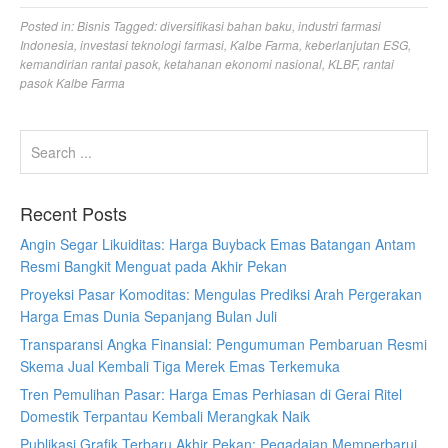
Posted in:
Bisnis
Tagged:
diversifikasi bahan baku
,
industri farmasi
Indonesia
,
investasi teknologi farmasi
,
Kalbe Farma
,
keberlanjutan ESG
,
kemandirian rantai pasok
,
ketahanan ekonomi nasional
,
KLBF
,
rantai
pasok Kalbe Farma
Recent Posts
Angin Segar Likuiditas: Harga Buyback Emas Batangan Antam
Resmi Bangkit Menguat pada Akhir Pekan
Proyeksi Pasar Komoditas: Mengulas Prediksi Arah Pergerakan
Harga Emas Dunia Sepanjang Bulan Juli
Transparansi Angka Finansial: Pengumuman Pembaruan Resmi
Skema Jual Kembali Tiga Merek Emas Terkemuka
Tren Pemulihan Pasar: Harga Emas Perhiasan di Gerai Ritel
Domestik Terpantau Kembali Merangkak Naik
Publikasi Grafik Terbaru Akhir Pekan: Pegadaian Memperbarui