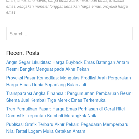
emas
,
emas safe haven
,
harga emas 2026
,
inflasi dan emas
,
investasi
emas
,
kebijakan moneter longgar
,
kenaikan harga emas
,
proyeksi harga
emas
Recent Posts
Angin Segar Likuiditas: Harga Buyback Emas Batangan Antam
Resmi Bangkit Menguat pada Akhir Pekan
Proyeksi Pasar Komoditas: Mengulas Prediksi Arah Pergerakan
Harga Emas Dunia Sepanjang Bulan Juli
Transparansi Angka Finansial: Pengumuman Pembaruan Resmi
Skema Jual Kembali Tiga Merek Emas Terkemuka
Tren Pemulihan Pasar: Harga Emas Perhiasan di Gerai Ritel
Domestik Terpantau Kembali Merangkak Naik
Publikasi Grafik Terbaru Akhir Pekan: Pegadaian Memperbarui
Nilai Retail Logam Mulia Cetakan Antam