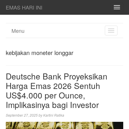
EMAS HARI INI
TOGG
NAVI
Menu
TOGGL
NAVIGA
kebijakan moneter longgar
Deutsche Bank Proyeksikan
Harga Emas 2026 Sentuh
US$4.000 per Ounce,
Implikasinya bagi Investor
September 27, 2025
by
Kartini Ratika