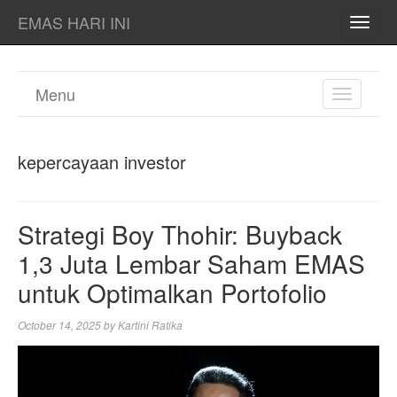
EMAS HARI INI
TOGG
NAVI
Menu
TOGGL
NAVIGA
kepercayaan investor
Strategi Boy Thohir: Buyback
1,3 Juta Lembar Saham EMAS
untuk Optimalkan Portofolio
October 14, 2025
by
Kartini Ratika