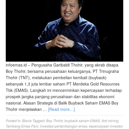
infoemas.id – Pengusaha Garibaldi Thohir, yang akrab disapa
Boy Thohir, bersama perusahaan keluarganya, PT Trinugraha
Thohir (TNT), melakukan pembelian kembali (buyback)
sebanyak 1,3 juta lembar saham PT Merdeka Gold Resources
Tbk (EMAS). Langkah ini mencerminkan kepercayaan terhadap
prospek jangka panjang perusahaan dan stabilitas ekonomi
nasional. Alasan Strategis di Balik Buyback Saham EMAS Boy
Thohir menjelaskan …
[Read more…]
Posted in:
Bisnis
Tagged:
Boy Thohir
,
buyback saham EMAS
,
first mining
Tambang Emas Pani
,
investasi pertambangan emas
,
kepercayaan investor
,