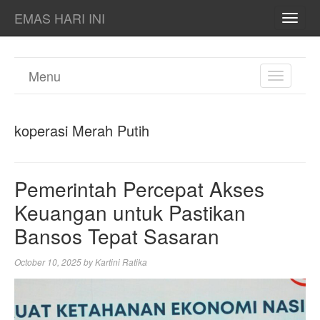
EMAS HARI INI
TOGG
NAVI
Menu
TOGGL
NAVIGA
koperasi Merah Putih
Pemerintah Percepat Akses
Keuangan untuk Pastikan
Bansos Tepat Sasaran
October 10, 2025
by
Kartini Ratika