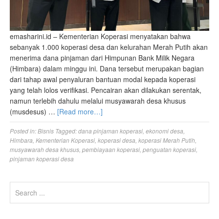
emasharini.id – Kementerian Koperasi menyatakan bahwa
sebanyak 1.000 koperasi desa dan kelurahan Merah Putih akan
menerima dana pinjaman dari Himpunan Bank Milik Negara
(Himbara) dalam minggu ini. Dana tersebut merupakan bagian
dari tahap awal penyaluran bantuan modal kepada koperasi
yang telah lolos verifikasi. Pencairan akan dilakukan serentak,
namun terlebih dahulu melalui musyawarah desa khusus
(musdesus) …
[Read more…]
Posted in:
Bisnis
Tagged:
dana pinjaman koperasi
,
ekonomi desa
,
Himbara
,
Kementerian Koperasi
,
koperasi desa
,
koperasi Merah Putih
,
musyawarah desa khusus
,
pembiayaan koperasi
,
penguatan koperasi
,
pinjaman koperasi desa